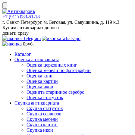
Skip
to
content
+7 (911) 083-51-18
г. Санкт-Петербург, м. Беговая, ул. Савушкина, д. 119 к.3
Купим антиквариат дорого
деньги сразу
0
руб.
Каталог
Оценка антиквариата
Оценка церковных книг
Оценка мебели по фотографии
Оценка книг
Оценка картин
Оценка икон
Оценить старинное серебро
Оценка статуэток
Скупка антиквариата
Скупка статуэток
Скупка сервизов
Скупка мебели
Скупка картин
Скупка икон