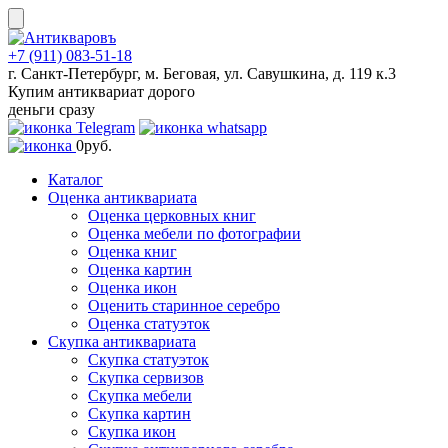
Skip
to
content
+7 (911) 083-51-18
г. Санкт-Петербург, м. Беговая, ул. Савушкина, д. 119 к.3
Купим антиквариат дорого
деньги сразу
0
руб.
Каталог
Оценка антиквариата
Оценка церковных книг
Оценка мебели по фотографии
Оценка книг
Оценка картин
Оценка икон
Оценить старинное серебро
Оценка статуэток
Скупка антиквариата
Скупка статуэток
Скупка сервизов
Скупка мебели
Скупка картин
Скупка икон