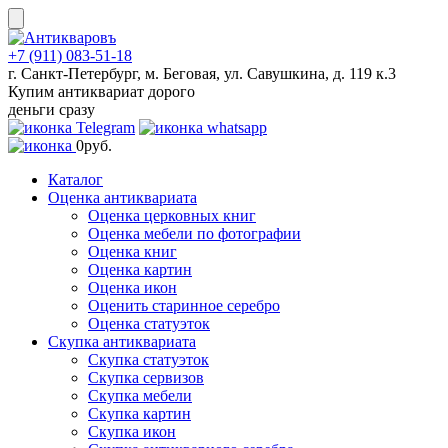
Skip
to
content
+7 (911) 083-51-18
г. Санкт-Петербург, м. Беговая, ул. Савушкина, д. 119 к.3
Купим антиквариат дорого
деньги сразу
0
руб.
Каталог
Оценка антиквариата
Оценка церковных книг
Оценка мебели по фотографии
Оценка книг
Оценка картин
Оценка икон
Оценить старинное серебро
Оценка статуэток
Скупка антиквариата
Скупка статуэток
Скупка сервизов
Скупка мебели
Скупка картин
Скупка икон