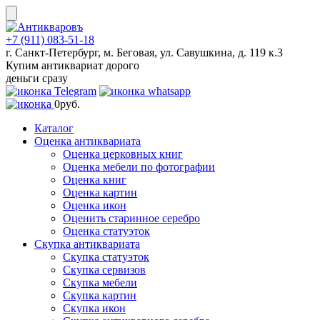
Skip
to
content
+7 (911) 083-51-18
г. Санкт-Петербург, м. Беговая, ул. Савушкина, д. 119 к.3
Купим антиквариат дорого
деньги сразу
0
руб.
Каталог
Оценка антиквариата
Оценка церковных книг
Оценка мебели по фотографии
Оценка книг
Оценка картин
Оценка икон
Оценить старинное серебро
Оценка статуэток
Скупка антиквариата
Скупка статуэток
Скупка сервизов
Скупка мебели
Скупка картин
Скупка икон