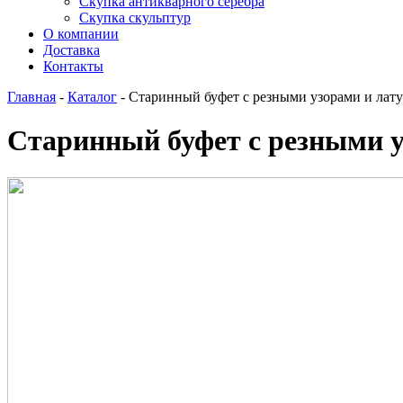
Скупка антикварного серебра
Скупка скульптур
О компании
Доставка
Контакты
Главная
-
Каталог
-
Старинный буфет с резными узорами и ла
Старинный буфет с резными 