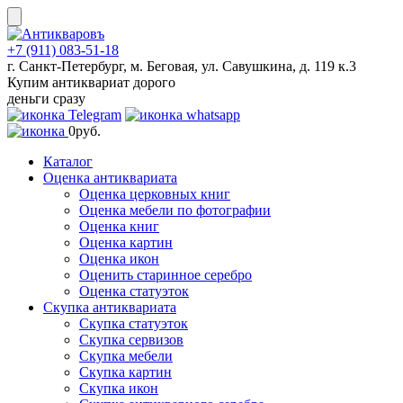
Skip
to
content
+7 (911) 083-51-18
г. Санкт-Петербург, м. Беговая, ул. Савушкина, д. 119 к.3
Купим антиквариат дорого
деньги сразу
0
руб.
Каталог
Оценка антиквариата
Оценка церковных книг
Оценка мебели по фотографии
Оценка книг
Оценка картин
Оценка икон
Оценить старинное серебро
Оценка статуэток
Скупка антиквариата
Скупка статуэток
Скупка сервизов
Скупка мебели
Скупка картин
Скупка икон