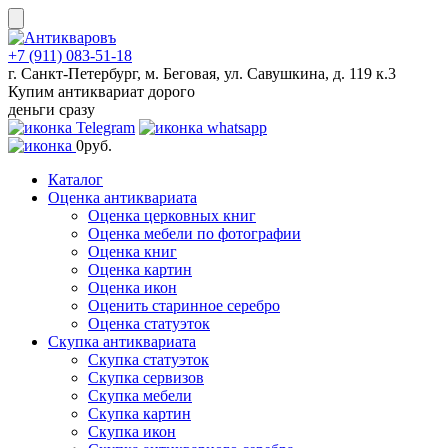
Skip
to
content
+7 (911) 083-51-18
г. Санкт-Петербург, м. Беговая, ул. Савушкина, д. 119 к.3
Купим антиквариат дорого
деньги сразу
0
руб.
Каталог
Оценка антиквариата
Оценка церковных книг
Оценка мебели по фотографии
Оценка книг
Оценка картин
Оценка икон
Оценить старинное серебро
Оценка статуэток
Скупка антиквариата
Скупка статуэток
Скупка сервизов
Скупка мебели
Скупка картин
Скупка икон