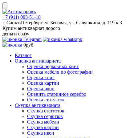
Skip
to
content
+7 (911) 083-51-18
г. Санкт-Петербург, м. Беговая, ул. Савушкина, д. 119 к.3
Купим антиквариат дорого
деньги сразу
0
руб.
Каталог
Оценка антиквариата
Оценка церковных книг
Оценка мебели по фотографии
Оценка книг
Оценка картин
Оценка икон
Оценить старинное серебро
Оценка статуэток
Скупка антиквариата
Скупка статуэток
Скупка сервизов
Скупка мебели
Скупка картин
Скупка икон