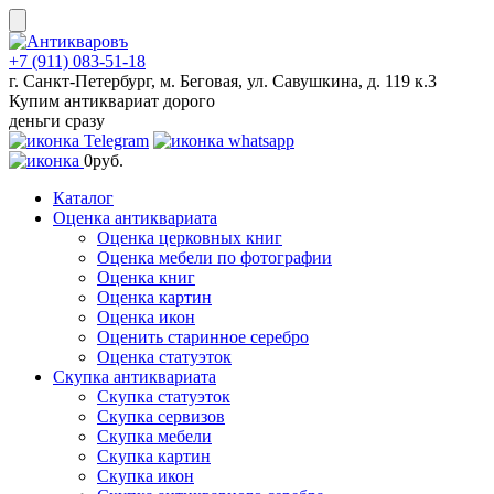
Skip
to
content
+7 (911) 083-51-18
г. Санкт-Петербург, м. Беговая, ул. Савушкина, д. 119 к.3
Купим антиквариат дорого
деньги сразу
0
руб.
Каталог
Оценка антиквариата
Оценка церковных книг
Оценка мебели по фотографии
Оценка книг
Оценка картин
Оценка икон
Оценить старинное серебро
Оценка статуэток
Скупка антиквариата
Скупка статуэток
Скупка сервизов
Скупка мебели
Скупка картин
Скупка икон