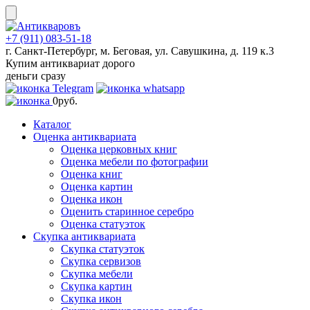
Skip
to
content
+7 (911) 083-51-18
г. Санкт-Петербург, м. Беговая, ул. Савушкина, д. 119 к.3
Купим антиквариат дорого
деньги сразу
0
руб.
Каталог
Оценка антиквариата
Оценка церковных книг
Оценка мебели по фотографии
Оценка книг
Оценка картин
Оценка икон
Оценить старинное серебро
Оценка статуэток
Скупка антиквариата
Скупка статуэток
Скупка сервизов
Скупка мебели
Скупка картин
Скупка икон