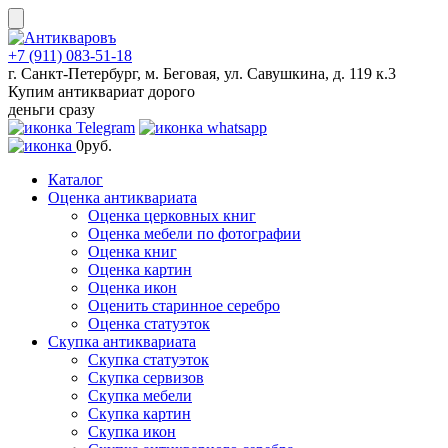
Skip
to
content
+7 (911) 083-51-18
г. Санкт-Петербург, м. Беговая, ул. Савушкина, д. 119 к.3
Купим антиквариат дорого
деньги сразу
0
руб.
Каталог
Оценка антиквариата
Оценка церковных книг
Оценка мебели по фотографии
Оценка книг
Оценка картин
Оценка икон
Оценить старинное серебро
Оценка статуэток
Скупка антиквариата
Скупка статуэток
Скупка сервизов
Скупка мебели
Скупка картин
Скупка икон