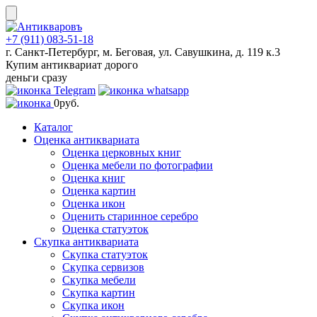
Skip
to
content
+7 (911) 083-51-18
г. Санкт-Петербург, м. Беговая, ул. Савушкина, д. 119 к.3
Купим антиквариат дорого
деньги сразу
0
руб.
Каталог
Оценка антиквариата
Оценка церковных книг
Оценка мебели по фотографии
Оценка книг
Оценка картин
Оценка икон
Оценить старинное серебро
Оценка статуэток
Скупка антиквариата
Скупка статуэток
Скупка сервизов
Скупка мебели
Скупка картин
Скупка икон