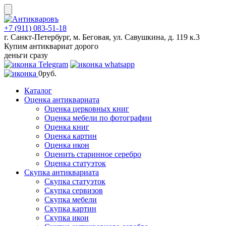
Skip
to
content
+7 (911) 083-51-18
г. Санкт-Петербург, м. Беговая, ул. Савушкина, д. 119 к.3
Купим антиквариат дорого
деньги сразу
0
руб.
Каталог
Оценка антиквариата
Оценка церковных книг
Оценка мебели по фотографии
Оценка книг
Оценка картин
Оценка икон
Оценить старинное серебро
Оценка статуэток
Скупка антиквариата
Скупка статуэток
Скупка сервизов
Скупка мебели
Скупка картин
Скупка икон