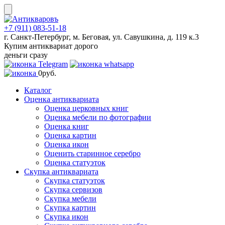
Skip
to
content
+7 (911) 083-51-18
г. Санкт-Петербург, м. Беговая, ул. Савушкина, д. 119 к.3
Купим антиквариат дорого
деньги сразу
0
руб.
Каталог
Оценка антиквариата
Оценка церковных книг
Оценка мебели по фотографии
Оценка книг
Оценка картин
Оценка икон
Оценить старинное серебро
Оценка статуэток
Скупка антиквариата
Скупка статуэток
Скупка сервизов
Скупка мебели
Скупка картин
Скупка икон