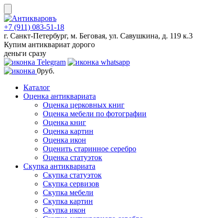
Skip
to
content
+7 (911) 083-51-18
г. Санкт-Петербург, м. Беговая, ул. Савушкина, д. 119 к.3
Купим антиквариат дорого
деньги сразу
0
руб.
Каталог
Оценка антиквариата
Оценка церковных книг
Оценка мебели по фотографии
Оценка книг
Оценка картин
Оценка икон
Оценить старинное серебро
Оценка статуэток
Скупка антиквариата
Скупка статуэток
Скупка сервизов
Скупка мебели
Скупка картин
Скупка икон