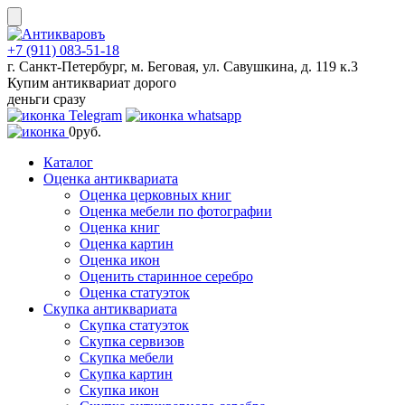
Skip
to
content
+7 (911) 083-51-18
г. Санкт-Петербург, м. Беговая, ул. Савушкина, д. 119 к.3
Купим антиквариат дорого
деньги сразу
0
руб.
Каталог
Оценка антиквариата
Оценка церковных книг
Оценка мебели по фотографии
Оценка книг
Оценка картин
Оценка икон
Оценить старинное серебро
Оценка статуэток
Скупка антиквариата
Скупка статуэток
Скупка сервизов
Скупка мебели
Скупка картин
Скупка икон