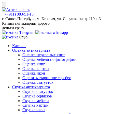
Skip
to
content
+7 (911) 083-51-18
г. Санкт-Петербург, м. Беговая, ул. Савушкина, д. 119 к.3
Купим антиквариат дорого
деньги сразу
0
руб.
Каталог
Оценка антиквариата
Оценка церковных книг
Оценка мебели по фотографии
Оценка книг
Оценка картин
Оценка икон
Оценить старинное серебро
Оценка статуэток
Скупка антиквариата
Скупка статуэток
Скупка сервизов
Скупка мебели
Скупка картин
Скупка икон