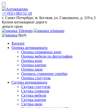
Skip
to
content
+7 (911) 083-51-18
г. Санкт-Петербург, м. Беговая, ул. Савушкина, д. 119 к.3
Купим антиквариат дорого
деньги сразу
0
руб.
Каталог
Оценка антиквариата
Оценка церковных книг
Оценка мебели по фотографии
Оценка книг
Оценка картин
Оценка икон
Оценить старинное серебро
Оценка статуэток
Скупка антиквариата
Скупка статуэток
Скупка сервизов
Скупка мебели
Скупка картин
Скупка икон