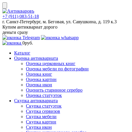
Skip
to
content
+7 (911) 083-51-18
г. Санкт-Петербург, м. Беговая, ул. Савушкина, д. 119 к.3
Купим антиквариат дорого
деньги сразу
0
руб.
Каталог
Оценка антиквариата
Оценка церковных книг
Оценка мебели по фотографии
Оценка книг
Оценка картин
Оценка икон
Оценить старинное серебро
Оценка статуэток
Скупка антиквариата
Скупка статуэток
Скупка сервизов
Скупка мебели
Скупка картин
Скупка икон