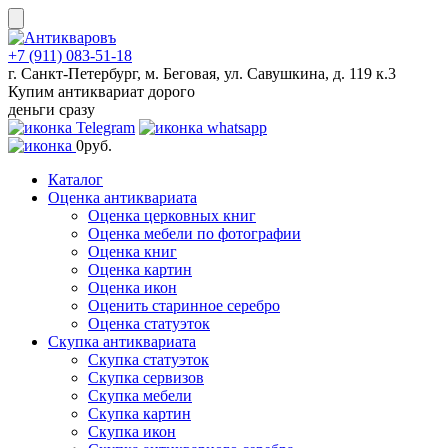
Skip
to
content
+7 (911) 083-51-18
г. Санкт-Петербург, м. Беговая, ул. Савушкина, д. 119 к.3
Купим антиквариат дорого
деньги сразу
0
руб.
Каталог
Оценка антиквариата
Оценка церковных книг
Оценка мебели по фотографии
Оценка книг
Оценка картин
Оценка икон
Оценить старинное серебро
Оценка статуэток
Скупка антиквариата
Скупка статуэток
Скупка сервизов
Скупка мебели
Скупка картин
Скупка икон