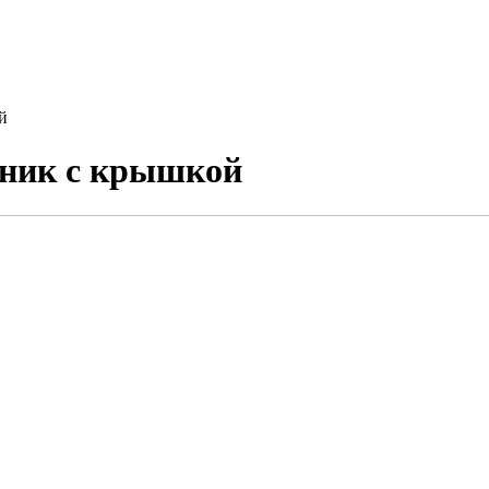
й
чник с крышкой