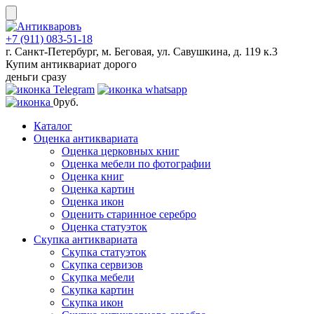
Skip
to
content
+7 (911) 083-51-18
г. Санкт-Петербург, м. Беговая, ул. Савушкина, д. 119 к.3
Купим антиквариат дорого
деньги сразу
0
руб.
Каталог
Оценка антиквариата
Оценка церковных книг
Оценка мебели по фотографии
Оценка книг
Оценка картин
Оценка икон
Оценить старинное серебро
Оценка статуэток
Скупка антиквариата
Скупка статуэток
Скупка сервизов
Скупка мебели
Скупка картин
Скупка икон