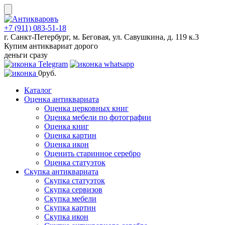
Skip
to
content
+7 (911) 083-51-18
г. Санкт-Петербург, м. Беговая, ул. Савушкина, д. 119 к.3
Купим антиквариат дорого
деньги сразу
0
руб.
Каталог
Оценка антиквариата
Оценка церковных книг
Оценка мебели по фотографии
Оценка книг
Оценка картин
Оценка икон
Оценить старинное серебро
Оценка статуэток
Скупка антиквариата
Скупка статуэток
Скупка сервизов
Скупка мебели
Скупка картин
Скупка икон