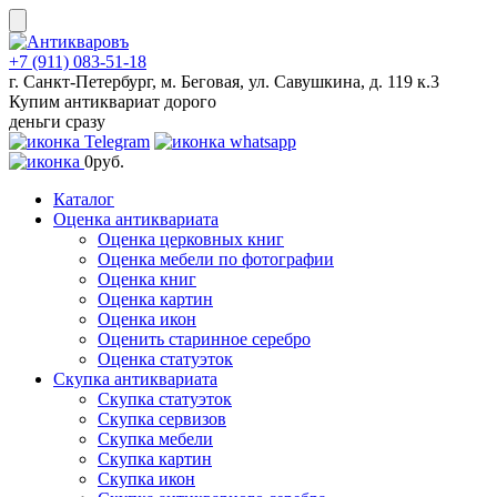
Skip
to
content
+7 (911) 083-51-18
г. Санкт-Петербург, м. Беговая, ул. Савушкина, д. 119 к.3
Купим антиквариат дорого
деньги сразу
0
руб.
Каталог
Оценка антиквариата
Оценка церковных книг
Оценка мебели по фотографии
Оценка книг
Оценка картин
Оценка икон
Оценить старинное серебро
Оценка статуэток
Скупка антиквариата
Скупка статуэток
Скупка сервизов
Скупка мебели
Скупка картин
Скупка икон