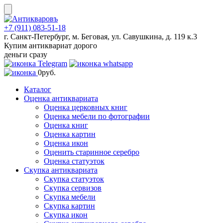
Skip
to
content
+7 (911) 083-51-18
г. Санкт-Петербург, м. Беговая, ул. Савушкина, д. 119 к.3
Купим антиквариат дорого
деньги сразу
0
руб.
Каталог
Оценка антиквариата
Оценка церковных книг
Оценка мебели по фотографии
Оценка книг
Оценка картин
Оценка икон
Оценить старинное серебро
Оценка статуэток
Скупка антиквариата
Скупка статуэток
Скупка сервизов
Скупка мебели
Скупка картин
Скупка икон