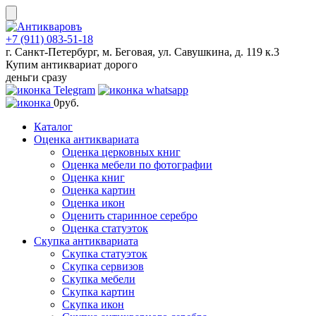
Skip
to
content
+7 (911) 083-51-18
г. Санкт-Петербург, м. Беговая, ул. Савушкина, д. 119 к.3
Купим антиквариат дорого
деньги сразу
0
руб.
Каталог
Оценка антиквариата
Оценка церковных книг
Оценка мебели по фотографии
Оценка книг
Оценка картин
Оценка икон
Оценить старинное серебро
Оценка статуэток
Скупка антиквариата
Скупка статуэток
Скупка сервизов
Скупка мебели
Скупка картин
Скупка икон