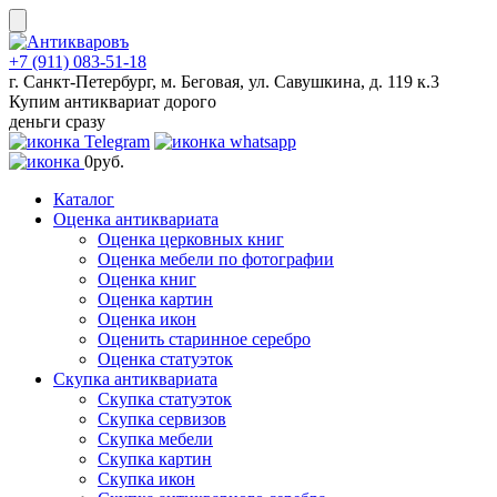
Skip
to
content
+7 (911) 083-51-18
г. Санкт-Петербург, м. Беговая, ул. Савушкина, д. 119 к.3
Купим антиквариат дорого
деньги сразу
0
руб.
Каталог
Оценка антиквариата
Оценка церковных книг
Оценка мебели по фотографии
Оценка книг
Оценка картин
Оценка икон
Оценить старинное серебро
Оценка статуэток
Скупка антиквариата
Скупка статуэток
Скупка сервизов
Скупка мебели
Скупка картин
Скупка икон