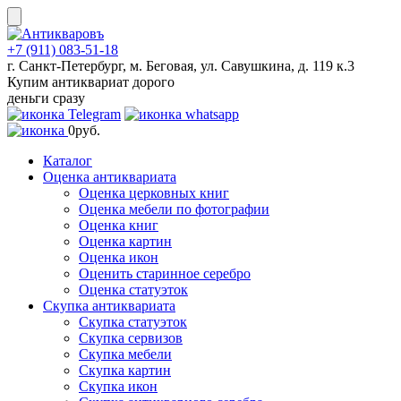
Skip
to
content
+7 (911) 083-51-18
г. Санкт-Петербург, м. Беговая, ул. Савушкина, д. 119 к.3
Купим антиквариат дорого
деньги сразу
0
руб.
Каталог
Оценка антиквариата
Оценка церковных книг
Оценка мебели по фотографии
Оценка книг
Оценка картин
Оценка икон
Оценить старинное серебро
Оценка статуэток
Скупка антиквариата
Скупка статуэток
Скупка сервизов
Скупка мебели
Скупка картин
Скупка икон