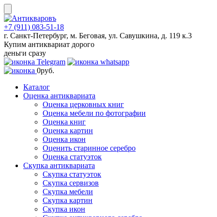
Skip
to
content
+7 (911) 083-51-18
г. Санкт-Петербург, м. Беговая, ул. Савушкина, д. 119 к.3
Купим антиквариат дорого
деньги сразу
0
руб.
Каталог
Оценка антиквариата
Оценка церковных книг
Оценка мебели по фотографии
Оценка книг
Оценка картин
Оценка икон
Оценить старинное серебро
Оценка статуэток
Скупка антиквариата
Скупка статуэток
Скупка сервизов
Скупка мебели
Скупка картин
Скупка икон