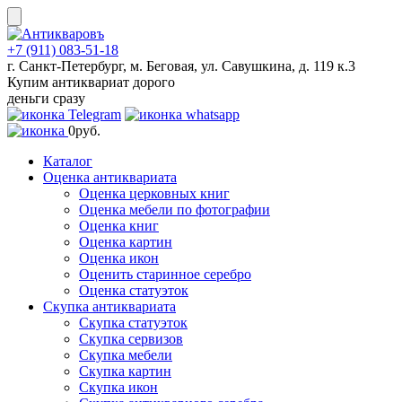
Skip
to
content
+7 (911) 083-51-18
г. Санкт-Петербург, м. Беговая, ул. Савушкина, д. 119 к.3
Купим антиквариат дорого
деньги сразу
0
руб.
Каталог
Оценка антиквариата
Оценка церковных книг
Оценка мебели по фотографии
Оценка книг
Оценка картин
Оценка икон
Оценить старинное серебро
Оценка статуэток
Скупка антиквариата
Скупка статуэток
Скупка сервизов
Скупка мебели
Скупка картин
Скупка икон