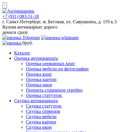
Skip
to
content
+7 (911) 083-51-18
г. Санкт-Петербург, м. Беговая, ул. Савушкина, д. 119 к.3
Купим антиквариат дорого
деньги сразу
0
руб.
Каталог
Оценка антиквариата
Оценка церковных книг
Оценка мебели по фотографии
Оценка книг
Оценка картин
Оценка икон
Оценить старинное серебро
Оценка статуэток
Скупка антиквариата
Скупка статуэток
Скупка сервизов
Скупка мебели
Скупка картин
Скупка икон