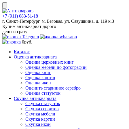
Skip
to
content
+7 (911) 083-51-18
г. Санкт-Петербург, м. Беговая, ул. Савушкина, д. 119 к.3
Купим антиквариат дорого
деньги сразу
0
руб.
Каталог
Оценка антиквариата
Оценка церковных книг
Оценка мебели по фотографии
Оценка книг
Оценка картин
Оценка икон
Оценить старинное серебро
Оценка статуэток
Скупка антиквариата
Скупка статуэток
Скупка сервизов
Скупка мебели
Скупка картин
Скупка икон