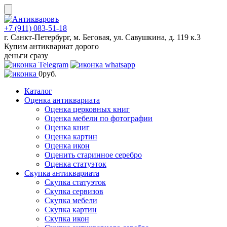
Skip
to
content
+7 (911) 083-51-18
г. Санкт-Петербург, м. Беговая, ул. Савушкина, д. 119 к.3
Купим антиквариат дорого
деньги сразу
0
руб.
Каталог
Оценка антиквариата
Оценка церковных книг
Оценка мебели по фотографии
Оценка книг
Оценка картин
Оценка икон
Оценить старинное серебро
Оценка статуэток
Скупка антиквариата
Скупка статуэток
Скупка сервизов
Скупка мебели
Скупка картин
Скупка икон