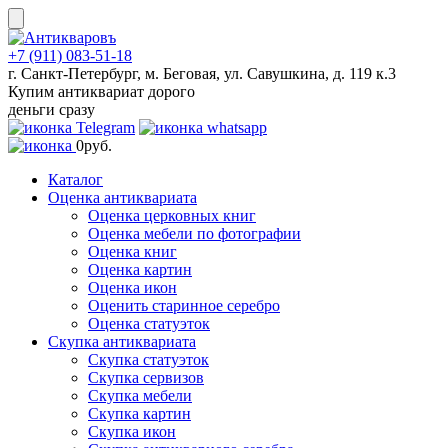
Skip
to
content
+7 (911) 083-51-18
г. Санкт-Петербург, м. Беговая, ул. Савушкина, д. 119 к.3
Купим антиквариат дорого
деньги сразу
0
руб.
Каталог
Оценка антиквариата
Оценка церковных книг
Оценка мебели по фотографии
Оценка книг
Оценка картин
Оценка икон
Оценить старинное серебро
Оценка статуэток
Скупка антиквариата
Скупка статуэток
Скупка сервизов
Скупка мебели
Скупка картин
Скупка икон