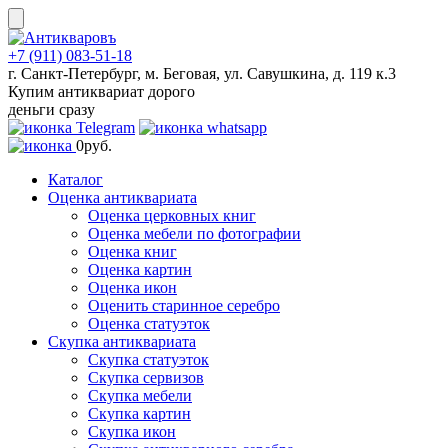
Skip
to
content
+7 (911) 083-51-18
г. Санкт-Петербург, м. Беговая, ул. Савушкина, д. 119 к.3
Купим антиквариат дорого
деньги сразу
0
руб.
Каталог
Оценка антиквариата
Оценка церковных книг
Оценка мебели по фотографии
Оценка книг
Оценка картин
Оценка икон
Оценить старинное серебро
Оценка статуэток
Скупка антиквариата
Скупка статуэток
Скупка сервизов
Скупка мебели
Скупка картин
Скупка икон