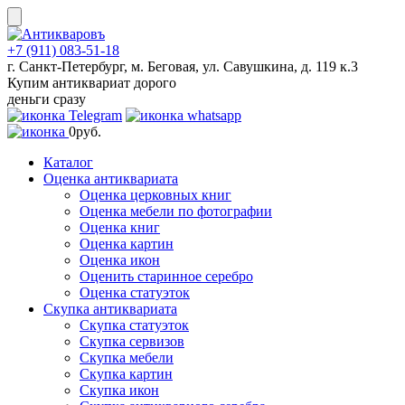
Skip
to
content
+7 (911) 083-51-18
г. Санкт-Петербург, м. Беговая, ул. Савушкина, д. 119 к.3
Купим антиквариат дорого
деньги сразу
0
руб.
Каталог
Оценка антиквариата
Оценка церковных книг
Оценка мебели по фотографии
Оценка книг
Оценка картин
Оценка икон
Оценить старинное серебро
Оценка статуэток
Скупка антиквариата
Скупка статуэток
Скупка сервизов
Скупка мебели
Скупка картин
Скупка икон