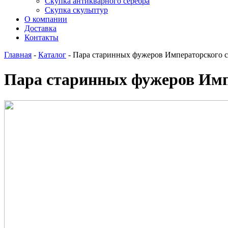
Скупка антикварного серебра
Скупка скульптур
О компании
Доставка
Контакты
Главная
-
Каталог
-
Пара старинных фужеров Императорского с
Пара старинных фужеров Импе