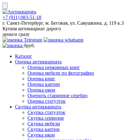
Skip
to
content
+7 (911) 083-51-18
г. Санкт-Петербург, м. Беговая, ул. Савушкина, д. 119 к.3
Купим антиквариат дорого
деньги сразу
0
руб.
Каталог
Оценка антиквариата
Оценка церковных книг
Оценка мебели по фотографии
Оценка книг
Оценка картин
Оценка икон
Оценить старинное серебро
Оценка статуэток
Скупка антиквариата
Скупка статуэток
Скупка сервизов
Скупка мебели
Скупка картин
Скупка икон