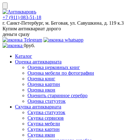
Skip
to
content
+7 (911) 083-51-18
г. Санкт-Петербург, м. Беговая, ул. Савушкина, д. 119 к.3
Купим антиквариат дорого
деньги сразу
0
руб.
Каталог
Оценка антиквариата
Оценка церковных книг
Оценка мебели по фотографии
Оценка книг
Оценка картин
Оценка икон
Оценить старинное серебро
Оценка статуэток
Скупка антиквариата
Скупка статуэток
Скупка сервизов
Скупка мебели
Скупка картин
Скупка икон