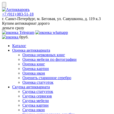
Skip
to
content
+7 (911) 083-51-18
г. Санкт-Петербург, м. Беговая, ул. Савушкина, д. 119 к.3
Купим антиквариат дорого
деньги сразу
0
руб.
Каталог
Оценка антиквариата
Оценка церковных книг
Оценка мебели по фотографии
Оценка книг
Оценка картин
Оценка икон
Оценить старинное серебро
Оценка статуэток
Скупка антиквариата
Скупка статуэток
Скупка сервизов
Скупка мебели
Скупка картин
Скупка икон