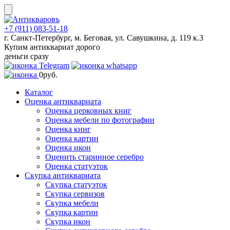
Skip
to
content
+7 (911) 083-51-18
г. Санкт-Петербург, м. Беговая, ул. Савушкина, д. 119 к.3
Купим антиквариат дорого
деньги сразу
0
руб.
Каталог
Оценка антиквариата
Оценка церковных книг
Оценка мебели по фотографии
Оценка книг
Оценка картин
Оценка икон
Оценить старинное серебро
Оценка статуэток
Скупка антиквариата
Скупка статуэток
Скупка сервизов
Скупка мебели
Скупка картин
Скупка икон