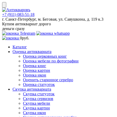
Skip
to
content
+7 (911) 083-51-18
г. Санкт-Петербург, м. Беговая, ул. Савушкина, д. 119 к.3
Купим антиквариат дорого
деньги сразу
0
руб.
Каталог
Оценка антиквариата
Оценка церковных книг
Оценка мебели по фотографии
Оценка книг
Оценка картин
Оценка икон
Оценить старинное серебро
Оценка статуэток
Скупка антиквариата
Скупка статуэток
Скупка сервизов
Скупка мебели
Скупка картин
Скупка икон