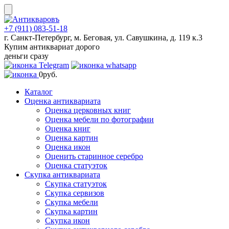
Skip
to
content
+7 (911) 083-51-18
г. Санкт-Петербург, м. Беговая, ул. Савушкина, д. 119 к.3
Купим антиквариат дорого
деньги сразу
0
руб.
Каталог
Оценка антиквариата
Оценка церковных книг
Оценка мебели по фотографии
Оценка книг
Оценка картин
Оценка икон
Оценить старинное серебро
Оценка статуэток
Скупка антиквариата
Скупка статуэток
Скупка сервизов
Скупка мебели
Скупка картин
Скупка икон