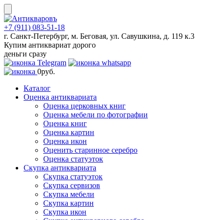
Skip
to
content
+7 (911) 083-51-18
г. Санкт-Петербург, м. Беговая, ул. Савушкина, д. 119 к.3
Купим антиквариат дорого
деньги сразу
0
руб.
Каталог
Оценка антиквариата
Оценка церковных книг
Оценка мебели по фотографии
Оценка книг
Оценка картин
Оценка икон
Оценить старинное серебро
Оценка статуэток
Скупка антиквариата
Скупка статуэток
Скупка сервизов
Скупка мебели
Скупка картин
Скупка икон