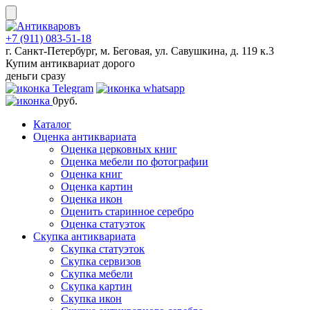
Skip
to
content
+7 (911) 083-51-18
г. Санкт-Петербург, м. Беговая, ул. Савушкина, д. 119 к.3
Купим антиквариат дорого
деньги сразу
0
руб.
Каталог
Оценка антиквариата
Оценка церковных книг
Оценка мебели по фотографии
Оценка книг
Оценка картин
Оценка икон
Оценить старинное серебро
Оценка статуэток
Скупка антиквариата
Скупка статуэток
Скупка сервизов
Скупка мебели
Скупка картин
Скупка икон