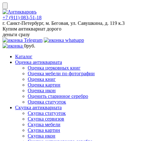
Skip
to
content
+7 (911) 083-51-18
г. Санкт-Петербург, м. Беговая, ул. Савушкина, д. 119 к.3
Купим антиквариат дорого
деньги сразу
0
руб.
Каталог
Оценка антиквариата
Оценка церковных книг
Оценка мебели по фотографии
Оценка книг
Оценка картин
Оценка икон
Оценить старинное серебро
Оценка статуэток
Скупка антиквариата
Скупка статуэток
Скупка сервизов
Скупка мебели
Скупка картин
Скупка икон