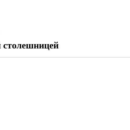
й
й столешницей