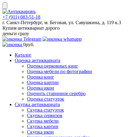
Skip
to
content
+7 (911) 083-51-18
г. Санкт-Петербург, м. Беговая, ул. Савушкина, д. 119 к.3
Купим антиквариат дорого
деньги сразу
0
руб.
Каталог
Оценка антиквариата
Оценка церковных книг
Оценка мебели по фотографии
Оценка книг
Оценка картин
Оценка икон
Оценить старинное серебро
Оценка статуэток
Скупка антиквариата
Скупка статуэток
Скупка сервизов
Скупка мебели
Скупка картин
Скупка икон