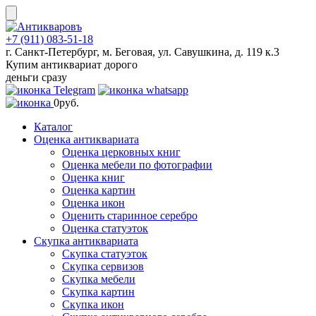
Skip
to
content
+7 (911) 083-51-18
г. Санкт-Петербург, м. Беговая, ул. Савушкина, д. 119 к.3
Купим антиквариат дорого
деньги сразу
0
руб.
Каталог
Оценка антиквариата
Оценка церковных книг
Оценка мебели по фотографии
Оценка книг
Оценка картин
Оценка икон
Оценить старинное серебро
Оценка статуэток
Скупка антиквариата
Скупка статуэток
Скупка сервизов
Скупка мебели
Скупка картин
Скупка икон