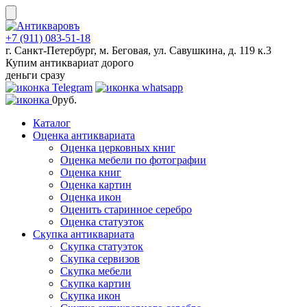
Skip
to
content
+7 (911) 083-51-18
г. Санкт-Петербург, м. Беговая, ул. Савушкина, д. 119 к.3
Купим антиквариат дорого
деньги сразу
0
руб.
Каталог
Оценка антиквариата
Оценка церковных книг
Оценка мебели по фотографии
Оценка книг
Оценка картин
Оценка икон
Оценить старинное серебро
Оценка статуэток
Скупка антиквариата
Скупка статуэток
Скупка сервизов
Скупка мебели
Скупка картин
Скупка икон