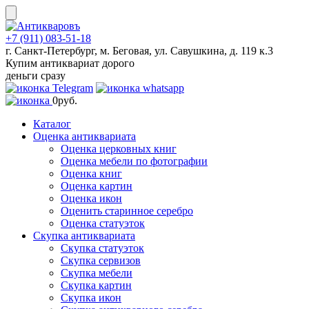
Skip
to
content
+7 (911) 083-51-18
г. Санкт-Петербург, м. Беговая, ул. Савушкина, д. 119 к.3
Купим антиквариат дорого
деньги сразу
0
руб.
Каталог
Оценка антиквариата
Оценка церковных книг
Оценка мебели по фотографии
Оценка книг
Оценка картин
Оценка икон
Оценить старинное серебро
Оценка статуэток
Скупка антиквариата
Скупка статуэток
Скупка сервизов
Скупка мебели
Скупка картин
Скупка икон