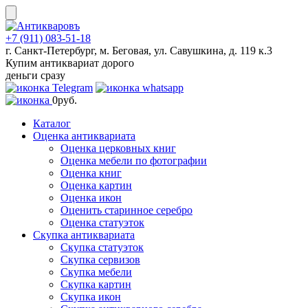
Skip
to
content
+7 (911) 083-51-18
г. Санкт-Петербург, м. Беговая, ул. Савушкина, д. 119 к.3
Купим антиквариат дорого
деньги сразу
0
руб.
Каталог
Оценка антиквариата
Оценка церковных книг
Оценка мебели по фотографии
Оценка книг
Оценка картин
Оценка икон
Оценить старинное серебро
Оценка статуэток
Скупка антиквариата
Скупка статуэток
Скупка сервизов
Скупка мебели
Скупка картин
Скупка икон