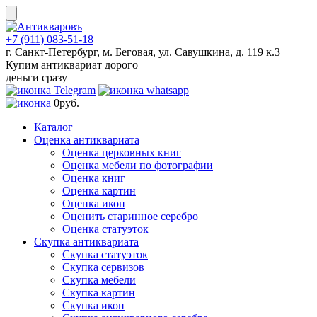
Skip
to
content
+7 (911) 083-51-18
г. Санкт-Петербург, м. Беговая, ул. Савушкина, д. 119 к.3
Купим антиквариат дорого
деньги сразу
0
руб.
Каталог
Оценка антиквариата
Оценка церковных книг
Оценка мебели по фотографии
Оценка книг
Оценка картин
Оценка икон
Оценить старинное серебро
Оценка статуэток
Скупка антиквариата
Скупка статуэток
Скупка сервизов
Скупка мебели
Скупка картин
Скупка икон