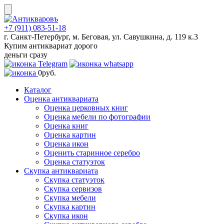
Skip
to
content
+7 (911) 083-51-18
г. Санкт-Петербург, м. Беговая, ул. Савушкина, д. 119 к.3
Купим антиквариат дорого
деньги сразу
0
руб.
Каталог
Оценка антиквариата
Оценка церковных книг
Оценка мебели по фотографии
Оценка книг
Оценка картин
Оценка икон
Оценить старинное серебро
Оценка статуэток
Скупка антиквариата
Скупка статуэток
Скупка сервизов
Скупка мебели
Скупка картин
Скупка икон